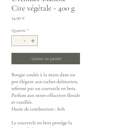
Cire végétale - 400 g
Prix
54,90 €
Quantité
*
Ajouter au panier
Bougie coulée à la main dans un
pot élégant aux taches dalmatien,
refermé par un couvercle en bois.
Parfum aux notes olfactives florale
et vanillée.
Durée de combustion : 80h
Le couvercle en bois protège la