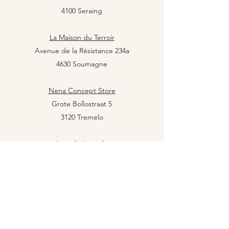
4100 Seraing
La Maison du Terroir
Avenue de la Résistance 234a
4630 Soumagne
Nena Concept Store
Grote Bollostraat 5
3120 Tremelo
Laperla, Laperla
Soukstraat, 64
3570 Alken
Vous êtes gérant d'une boutique et souhaitez
proposer nos bougies dans votre point de vente ?